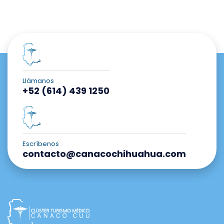
Llámanos
+52 (614) 439 1250
Escríbenos
contacto@canacochihuahua.com