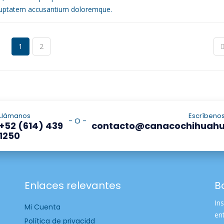
voluptatem accusantium doloremque.
1
2
Llámanos
Escríbeno
- O -
+52 (614) 439
contacto@canacochihuah
1250
Enlaces relevantes
B
Ins
Mi Cuenta
en
Política de privacidd