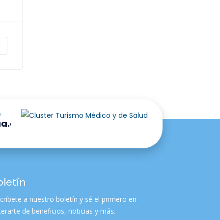
s
ua.com
oletín
críbete a nuestro boletín y sé el primero en
terarte de beneficios, noticias y más.