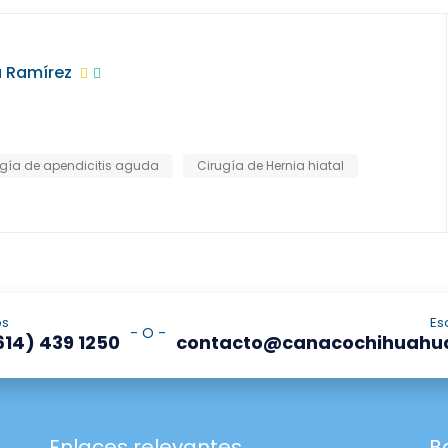
a Ramírez
ugía de apendicitis aguda
Cirugía de Hernia hiatal
os
Es
- O -
614) 439 1250
contacto@canacochihuahu
Enlaces relevantes
B