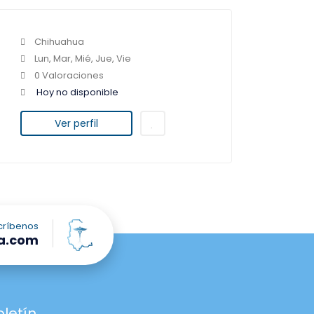
Chihuahua
Lun, Mar, Mié, Jue, Vie
0 Valoraciones
Hoy no disponible
Ver perfil
críbenos
a.com
oletín