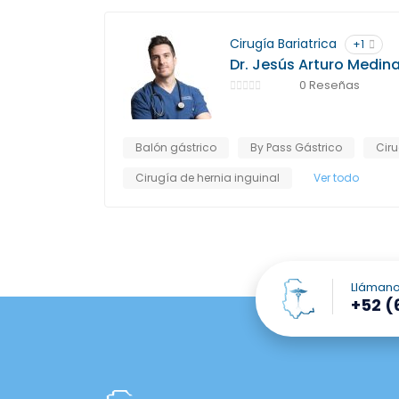
Cirugía Bariatrica
+1
Dr. Jesús Arturo Medin
0 Reseñas
Balón gástrico
By Pass Gástrico
Cir
Cirugía de hernia inguinal
Ver todo
Lláman
+52 (