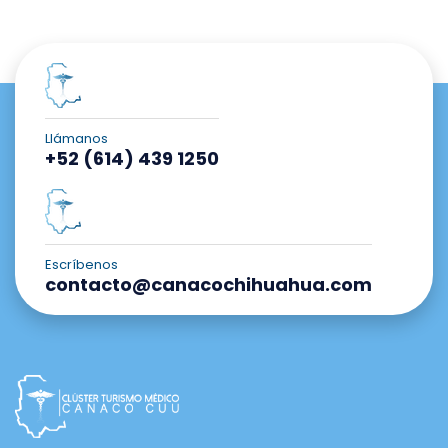
Llámanos
+52 (614) 439 1250
Escríbenos
contacto@canacochihuahua.com